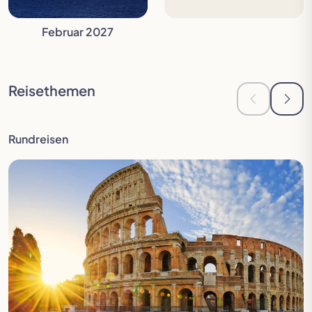
Februar 2027
Reisethemen
Zur vorheri
Zur 
Rundreisen
Mehr erfahren