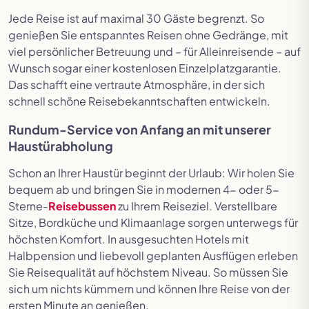
Jede Reise ist auf maximal 30 Gäste begrenzt. So
genießen Sie entspanntes Reisen ohne Gedränge, mit
viel persönlicher Betreuung und – für Alleinreisende – auf
Wunsch sogar einer kostenlosen Einzelplatzgarantie.
Das schafft eine vertraute Atmosphäre, in der sich
schnell schöne Reisebekanntschaften entwickeln.
Rundum-Service von Anfang an mit unserer
Haustürabholung
Schon an Ihrer Haustür beginnt der Urlaub: Wir holen Sie
bequem ab und bringen Sie in modernen 4- oder 5-
Sterne-
Reisebussen
zu Ihrem Reiseziel. Verstellbare
Sitze, Bordküche und Klimaanlage sorgen unterwegs für
höchsten Komfort. In ausgesuchten Hotels mit
Halbpension und liebevoll geplanten Ausflügen erleben
Sie Reisequalität auf höchstem Niveau. So müssen Sie
sich um nichts kümmern und können Ihre Reise von der
ersten Minute an genießen.